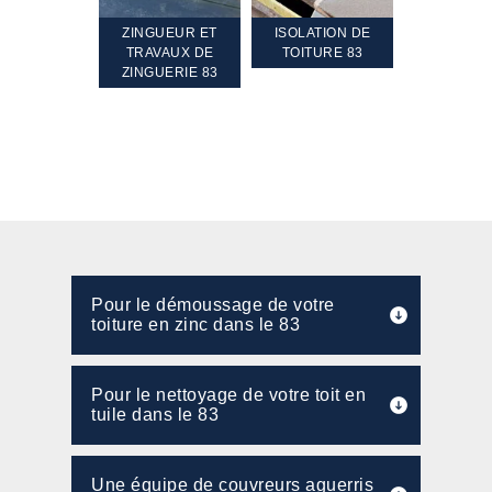
GUEUR ET
ISOLATION DE
NETTOYAGE ET
ETANCHÉI
AVAUX DE
TOITURE 83
RAVALEMENT DE
TERRASS
GUERIE 83
FAÇADE 83 VAR
TOIT TERR
Pour le démoussage de votre
toiture en zinc dans le 83
Pour le nettoyage de votre toit en
tuile dans le 83
Une équipe de couvreurs aguerris