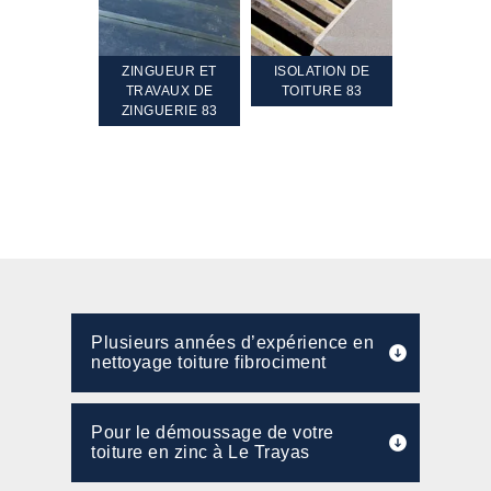
TEMENT ET
ZINGUEUR ET
ISOLATION DE
NETTOYA
GEMENT DE
TRAVAUX DE
TOITURE 83
RAVALEME
PENTE 83
ZINGUERIE 83
FAÇADE 8
Plusieurs années d’expérience en
nettoyage toiture fibrociment
Pour le démoussage de votre
toiture en zinc à Le Trayas