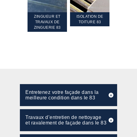
GUEUR ET
ISOLATION DE
NETTOYAGE ET
ETANCHÉI
AVAUX DE
TOITURE 83
RAVALEMENT DE
TERRASS
GUERIE 83
FAÇADE 83 VAR
TOIT TERR
Entretenez votre façade dans la
meilleure condition dans le 83
Travaux d’entretien de nettoyage
et ravalement de façade dans le 83