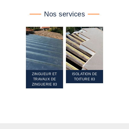
Nos services
TEMENT ET
ZINGUEUR ET
ISOLATION DE
NETTOYA
GEMENT DE
TRAVAUX DE
TOITURE 83
RAVALEME
PENTE 83
ZINGUERIE 83
FAÇADE 8