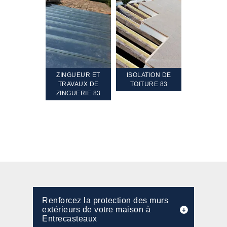
TEMENT ET
ZINGUEUR ET
ISOLATION DE
NETTOYA
GEMENT DE
TRAVAUX DE
TOITURE 83
RAVALEME
PENTE 83
ZINGUERIE 83
FAÇADE 8
Renforcez la protection des murs
extérieurs de votre maison à
Entrecasteaux