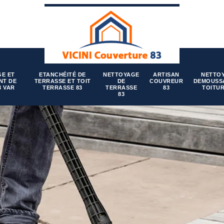
E ET
ETANCHÉITÉ DE
NETTOYAGE
ARTISAN
NETTO
NT DE
TERRASSE ET TOIT
DE
COUVREUR
DEMOUSS
3 VAR
TERRASSE 83
TERRASSE
83
TOITUR
83