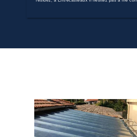
résidez, à Entrecasteaux n’hésitez pas à me confi