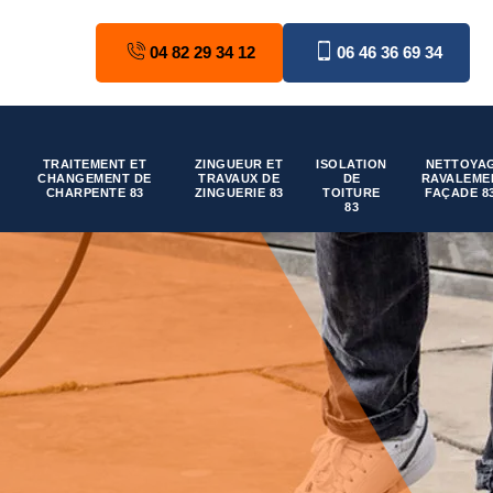
04 82 29 34 12
06 46 36 69 34
TRAITEMENT ET
ZINGUEUR ET
ISOLATION
NETTOYAG
CHANGEMENT DE
TRAVAUX DE
DE
RAVALEME
CHARPENTE 83
ZINGUERIE 83
TOITURE
FAÇADE 8
83