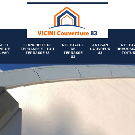
E ET
ETANCHÉITÉ DE
NETTOYAGE
ARTISAN
NETTO
NT DE
TERRASSE ET TOIT
DE
COUVREUR
DEMOUSS
3 VAR
TERRASSE 83
TERRASSE
83
TOITUR
83