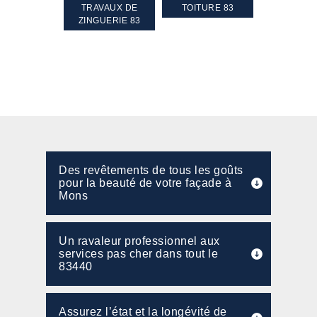
GEMENT DE
TRAVAUX DE
TOITURE 83
RAVALEME
PENTE 83
ZINGUERIE 83
FAÇADE 8
Des revêtements de tous les goûts
pour la beauté de votre façade à
Mons
Un ravaleur professionnel aux
services pas cher dans tout le
83440
Assurez l’état et la longévité de