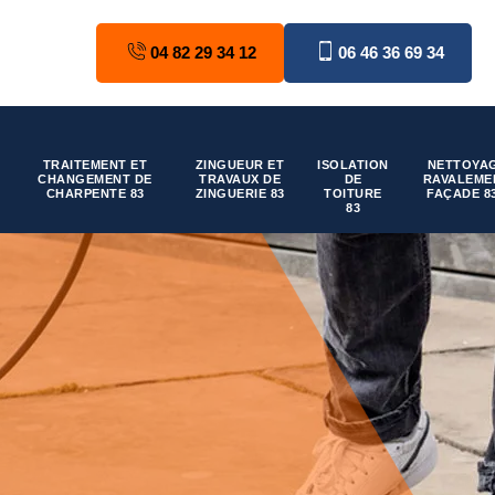
04 82 29 34 12
06 46 36 69 34
TRAITEMENT ET
ZINGUEUR ET
ISOLATION
NETTOYAG
CHANGEMENT DE
TRAVAUX DE
DE
RAVALEME
CHARPENTE 83
ZINGUERIE 83
TOITURE
FAÇADE 8
83