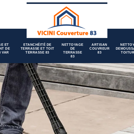
E ET
ETANCHÉITÉ DE
NETTOYAGE
ARTISAN
NETTO
NT DE
TERRASSE ET TOIT
DE
COUVREUR
DEMOUSS
3 VAR
TERRASSE 83
TERRASSE
83
TOITUR
83