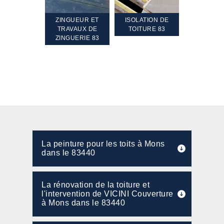
TEMENT ET
ZINGUEUR ET
ISOLATION DE
NETTOYA
GEMENT DE
TRAVAUX DE
TOITURE 83
RAVALEME
PENTE 83
ZINGUERIE 83
FAÇADE 8
La peinture pour les toits à Mons
dans le 83440
La rénovation de la toiture et
l'intervention de VICINI Couverture
à Mons dans le 83440