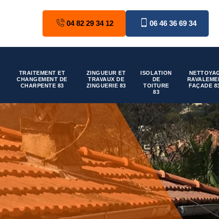
04 82 29 34 12
06 46 36 69 34
TRAITEMENT ET
ZINGUEUR ET
ISOLATION
NETTOYAG
CHANGEMENT DE
TRAVAUX DE
DE
RAVALEME
CHARPENTE 83
ZINGUERIE 83
TOITURE
FAÇADE 8
83