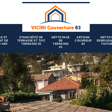
E ET
ETANCHÉITÉ DE
NETTOYAGE
ARTISAN
NETTO
NT DE
TERRASSE ET TOIT
DE
COUVREUR
DEMOUSS
3 VAR
TERRASSE 83
TERRASSE
83
TOITUR
83