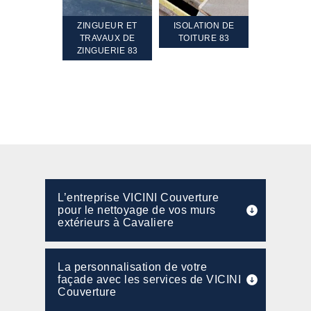
TEMENT ET
ZINGUEUR ET
ISOLATION DE
NETTOYA
GEMENT DE
TRAVAUX DE
TOITURE 83
RAVALEME
PENTE 83
ZINGUERIE 83
FAÇADE 8
L’entreprise VICINI Couverture
pour le nettoyage de vos murs
extérieurs à Cavaliere
La personnalisation de votre
façade avec les services de VICINI
Couverture