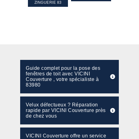
PENTE 83
ZINGUERIE 83
FAÇADE 8
Guide complet pour la pose des
fenêtres de toit avec VICINI
Couverture , votre spécialiste à
83980
Velux défectueux ? Réparation
rapide par VICINI Couverture près
de chez vous
VICINI Couverture offre un service