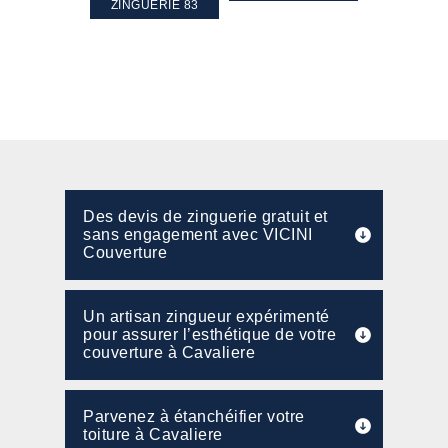
PENTE 83
ZINGUERIE 83
FAÇADE 8
Des devis de zinguerie gratuit et
sans engagement avec VICINI
Couverture
Un artisan zingueur expérimenté
pour assurer l’esthétique de votre
couverture à Cavaliere
Parvenez à étanchéifier votre
toiture à Cavaliere