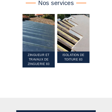
Nos services
TEMENT ET
ZINGUEUR ET
ISOLATION DE
NETTOYA
GEMENT DE
TRAVAUX DE
TOITURE 83
RAVALEME
PENTE 83
ZINGUERIE 83
FAÇADE 8