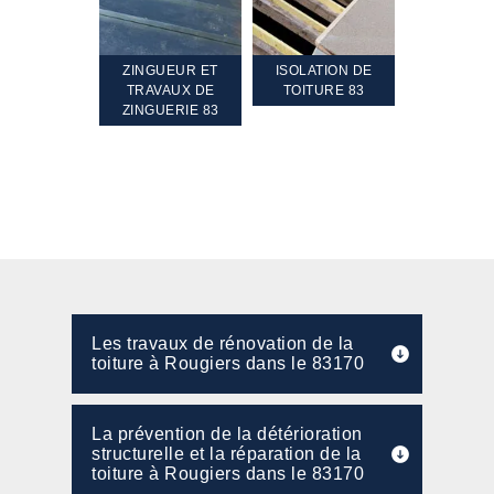
TEMENT ET
ZINGUEUR ET
ISOLATION DE
NETTOYA
GEMENT DE
TRAVAUX DE
TOITURE 83
RAVALEME
PENTE 83
ZINGUERIE 83
FAÇADE 8
Les travaux de rénovation de la
toiture à Rougiers dans le 83170
La prévention de la détérioration
structurelle et la réparation de la
toiture à Rougiers dans le 83170