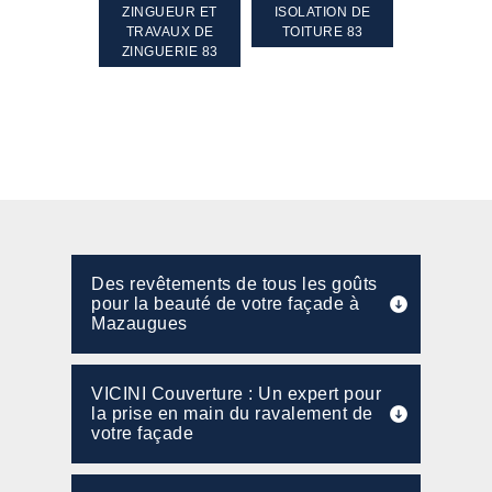
TEMENT ET
ZINGUEUR ET
ISOLATION DE
NETTOYA
GEMENT DE
TRAVAUX DE
TOITURE 83
RAVALEME
PENTE 83
ZINGUERIE 83
FAÇADE 8
Des revêtements de tous les goûts
pour la beauté de votre façade à
Mazaugues
VICINI Couverture : Un expert pour
la prise en main du ravalement de
votre façade