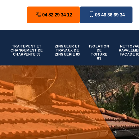
04 82 29 34 12
06 46 36 69 34
TRAITEMENT ET
ZINGUEUR ET
ISOLATION
NETTOYAG
CHANGEMENT DE
TRAVAUX DE
DE
RAVALEME
CHARPENTE 83
ZINGUERIE 83
TOITURE
FAÇADE 8
83