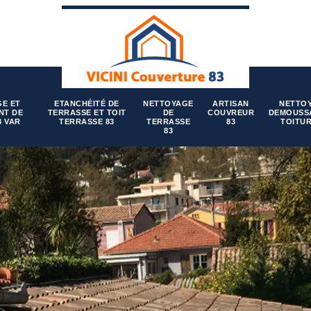
E ET
ETANCHÉITÉ DE
NETTOYAGE
ARTISAN
NETTO
NT DE
TERRASSE ET TOIT
DE
COUVREUR
DEMOUSS
3 VAR
TERRASSE 83
TERRASSE
83
TOITUR
83