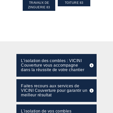
GEMENT DE
TRAVAUX DE
TOITURE 83
RAVALEME
PENTE 83
ZINGUERIE 83
FAÇADE 8
L’isolation des combles : VICINI
Couverture vous accompagne
dans la réussite de votre chantier
Faites recours aux services de
VICINI Couverture pour garantir un
meilleur résultat
L'isolation de vos combles