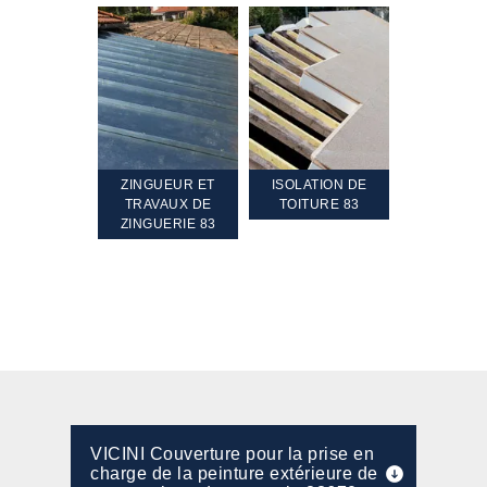
TEMENT ET
ZINGUEUR ET
ISOLATION DE
NETTOYA
GEMENT DE
TRAVAUX DE
TOITURE 83
RAVALEME
PENTE 83
ZINGUERIE 83
FAÇADE 8
VICINI Couverture pour la prise en
charge de la peinture extérieure de