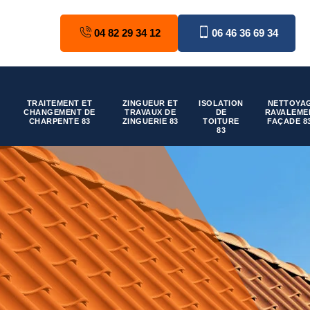
04 82 29 34 12
06 46 36 69 34
TRAITEMENT ET
ZINGUEUR ET
ISOLATION
NETTOYAG
CHANGEMENT DE
TRAVAUX DE
DE
RAVALEME
CHARPENTE 83
ZINGUERIE 83
TOITURE
FAÇADE 8
83