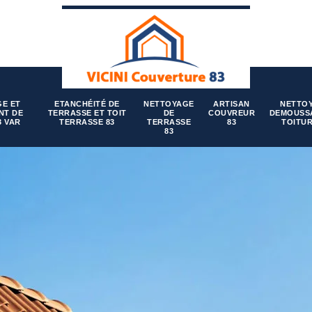
E ET
ETANCHÉITÉ DE
NETTOYAGE
ARTISAN
NETTO
NT DE
TERRASSE ET TOIT
DE
COUVREUR
DEMOUSS
3 VAR
TERRASSE 83
TERRASSE
83
TOITUR
83