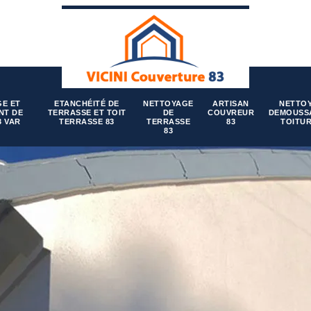
E ET
ETANCHÉITÉ DE
NETTOYAGE
ARTISAN
NETTO
NT DE
TERRASSE ET TOIT
DE
COUVREUR
DEMOUSS
3 VAR
TERRASSE 83
TERRASSE
83
TOITUR
83