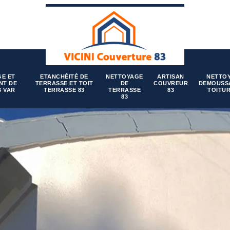
E ET
ETANCHÉITÉ DE
NETTOYAGE
ARTISAN
NETTO
NT DE
TERRASSE ET TOIT
DE
COUVREUR
DEMOUSS
3 VAR
TERRASSE 83
TERRASSE
83
TOITUR
83