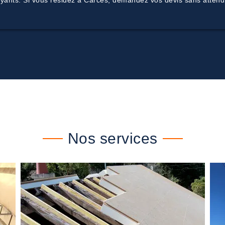
rayants. Si vous résidez à Carces, demandez vos devis sans attend
Nos services