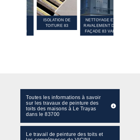
GUEUR ET
ISOLATION DE
NETTOYAGE ET
ETANCHÉI
VAUX DE
TOITURE 83
RAVALEMENT DE
TERRASS
GUERIE 83
FAÇADE 83 VAR
TOIT TERRA
Toutes les informations à savoir
sur les travaux de peinture des
toits des maisons à Le Trayas
dans le 83700
Le travail de peinture des toits et
les compétences de VICINI