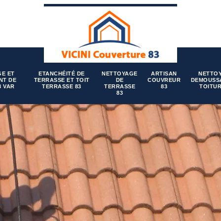
E ET
ETANCHÉITÉ DE
NETTOYAGE
ARTISAN
NETTO
NT DE
TERRASSE ET TOIT
DE
COUVREUR
DEMOUSS
3 VAR
TERRASSE 83
TERRASSE
83
TOITUR
83