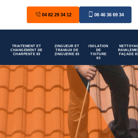
04 82 29 34 12
06 46 36 69 34
TRAITEMENT ET
ZINGUEUR ET
ISOLATION
NETTOYAG
CHANGEMENT DE
TRAVAUX DE
DE
RAVALEME
CHARPENTE 83
ZINGUERIE 83
TOITURE
FAÇADE 8
83