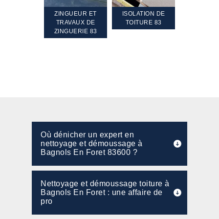
TEMENT ET
ZINGUEUR ET
ISOLATION DE
NETTOYA
GEMENT DE
TRAVAUX DE
TOITURE 83
RAVALEME
PENTE 83
ZINGUERIE 83
FAÇADE 8
Où dénicher un expert en
nettoyage et démoussage à
Bagnols En Foret 83600 ?
Nettoyage et démoussage toiture à
Bagnols En Foret : une affaire de
pro