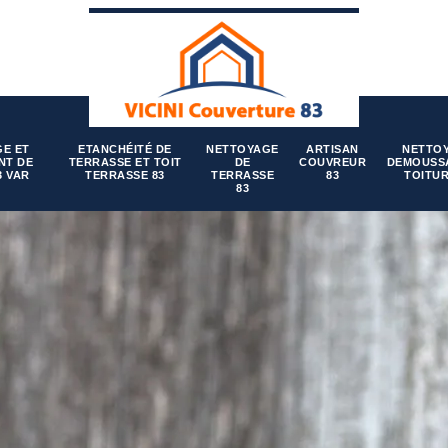
E ET
ETANCHÉITÉ DE
NETTOYAGE
ARTISAN
NETTO
NT DE
TERRASSE ET TOIT
DE
COUVREUR
DEMOUSS
3 VAR
TERRASSE 83
TERRASSE
83
TOITUR
83