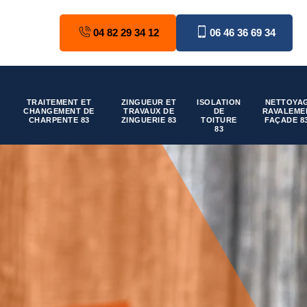
04 82 29 34 12
06 46 36 69 34
TRAITEMENT ET
ZINGUEUR ET
ISOLATION
NETTOYAG
CHANGEMENT DE
TRAVAUX DE
DE
RAVALEME
CHARPENTE 83
ZINGUERIE 83
TOITURE
FAÇADE 8
83