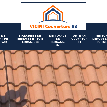
E ET
ETANCHÉITÉ DE
NETTOYAGE
ARTISAN
NETTO
NT DE
TERRASSE ET TOIT
DE
COUVREUR
DEMOUSS
3 VAR
TERRASSE 83
TERRASSE
83
TOITUR
83