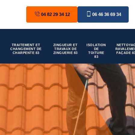
04 82 29 34 12
06 46 36 69 34
TRAITEMENT ET
ZINGUEUR ET
ISOLATION
NETTOYAG
CHANGEMENT DE
TRAVAUX DE
DE
RAVALEME
CHARPENTE 83
ZINGUERIE 83
TOITURE
FAÇADE 8
83