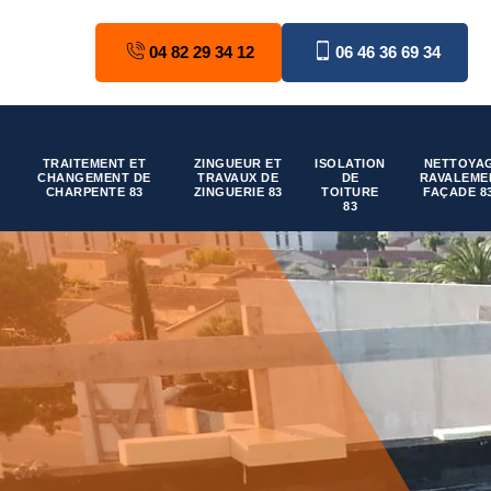
04 82 29 34 12
06 46 36 69 34
TRAITEMENT ET
ZINGUEUR ET
ISOLATION
NETTOYAG
CHANGEMENT DE
TRAVAUX DE
DE
RAVALEME
CHARPENTE 83
ZINGUERIE 83
TOITURE
FAÇADE 8
83