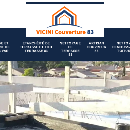
E ET
ETANCHÉITÉ DE
NETTOYAGE
ARTISAN
NETTO
NT DE
TERRASSE ET TOIT
DE
COUVREUR
DEMOUSS
3 VAR
TERRASSE 83
TERRASSE
83
TOITUR
83