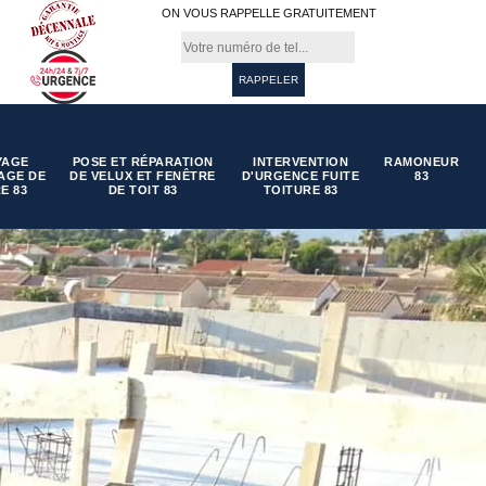
ON VOUS RAPPELLE GRATUITEMENT
YAGE
POSE ET RÉPARATION
INTERVENTION
RAMONEUR
AGE DE
DE VELUX ET FENÊTRE
D'URGENCE FUITE
83
E 83
DE TOIT 83
TOITURE 83