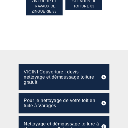
TEMENT ET
ZINGUEUR ET
ISOLATION DE
NETTOYA
GEMENT DE
TRAVAUX DE
TOITURE 83
RAVALEME
PENTE 83
ZINGUERIE 83
FAÇADE 8
VICINI Couverture : devis
nettoyage et démoussage toiture
gratuit
Pour le nettoyage de votre toit en
tuile à Varages
Nettoyage et démoussage toiture à