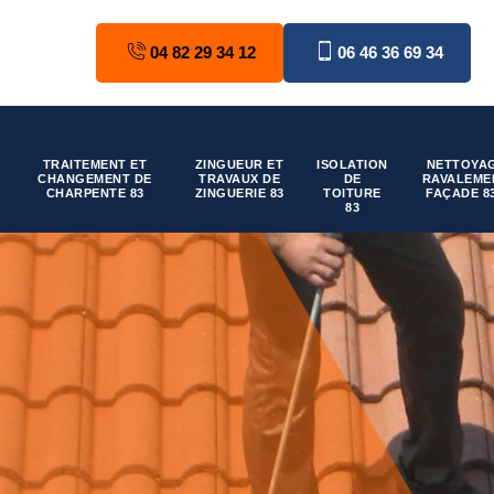
04 82 29 34 12
06 46 36 69 34
TRAITEMENT ET
ZINGUEUR ET
ISOLATION
NETTOYAG
CHANGEMENT DE
TRAVAUX DE
DE
RAVALEME
CHARPENTE 83
ZINGUERIE 83
TOITURE
FAÇADE 8
83