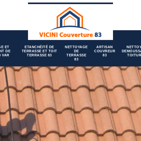
E ET
ETANCHÉITÉ DE
NETTOYAGE
ARTISAN
NETTO
NT DE
TERRASSE ET TOIT
DE
COUVREUR
DEMOUSS
3 VAR
TERRASSE 83
TERRASSE
83
TOITUR
83