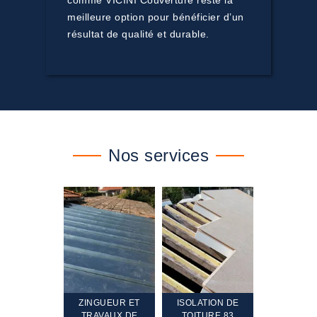
comme VICINI Couverture reste la
meilleure option pour bénéficier d’un
résultat de qualité et durable.
Nos services
TEMENT ET
ZINGUEUR ET
ISOLATION DE
NETTOYA
GEMENT DE
TRAVAUX DE
TOITURE 83
RAVALEME