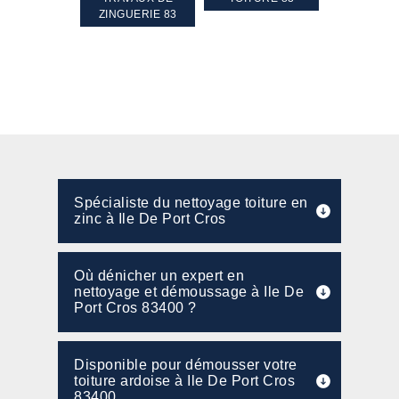
PENTE 83
ZINGUERIE 83
FAÇADE 8
Spécialiste du nettoyage toiture en
zinc à Ile De Port Cros
Où dénicher un expert en
nettoyage et démoussage à Ile De
Port Cros 83400 ?
Disponible pour démousser votre
toiture ardoise à Ile De Port Cros
83400