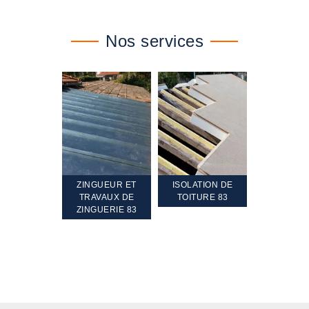
Nos services
TEMENT ET
ZINGUEUR ET
ISOLATION DE
NETTOYA
GEMENT DE
TRAVAUX DE
TOITURE 83
RAVALEME
PENTE 83
ZINGUERIE 83
FAÇADE 8