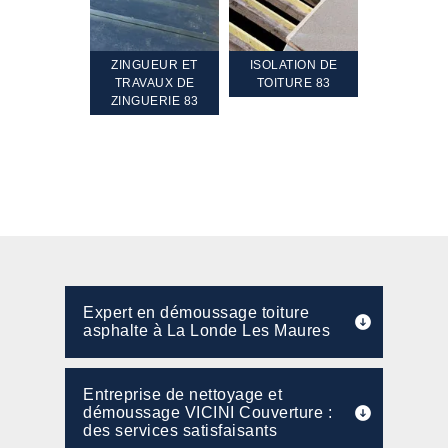
TEMENT ET
ZINGUEUR ET
ISOLATION DE
NETTOYA
GEMENT DE
TRAVAUX DE
TOITURE 83
RAVALEME
PENTE 83
ZINGUERIE 83
FAÇADE 8
Expert en démoussage toiture
asphalte à La Londe Les Maures
Entreprise de nettoyage et
démoussage VICINI Couverture :
des services satisfaisants