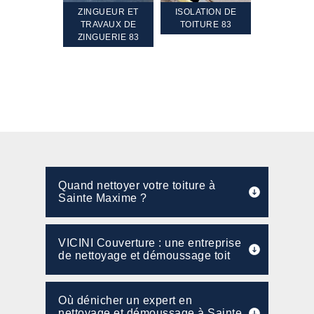
TEMENT ET
ZINGUEUR ET
ISOLATION DE
NETTOYA
GEMENT DE
TRAVAUX DE
TOITURE 83
RAVALEME
PENTE 83
ZINGUERIE 83
FAÇADE 8
Quand nettoyer votre toiture à
Sainte Maxime ?
VICINI Couverture : une entreprise
de nettoyage et démoussage toit
Où dénicher un expert en
nettoyage et démoussage à Sainte