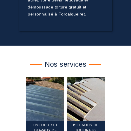
aurez votre devis nettoyage et
démoussage toiture gratuit et
personnalisé à Forcalqueiret.
Nos services
TEMENT ET
ZINGUEUR ET
ISOLATION DE
NETTOYA
GEMENT DE
TRAVAUX DE
TOITURE 83
RAVALEME