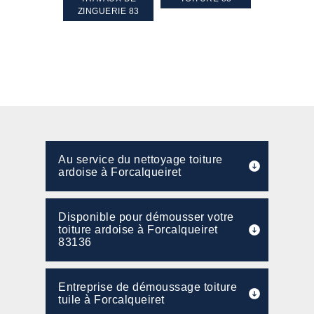
PENTE 83
ZINGUERIE 83
FAÇADE 8
Au service du nettoyage toiture
ardoise à Forcalqueiret
Disponible pour démousser votre
toiture ardoise à Forcalqueiret
83136
Entreprise de démoussage toiture
tuile à Forcalqueiret