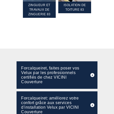
TEMENT ET
ZINGUEUR ET
ISOLATION DE
NETTOYA
GEMENT DE
TRAVAUX DE
TOITURE 83
RAVALEME
PENTE 83
ZINGUERIE 83
FAÇADE 8
Forcalqueiret, faites poser vos
Velux par les professionnels
certifiés de chez VICINI
Couverture
Forcalqueiret: améliorez votre
confort grâce aux services
d'installation Velux par VICINI
Couverture