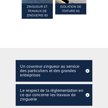
TEMENT ET
ZINGUEUR ET
ISOLATION DE
NETTOYA
GEMENT DE
TRAVAUX DE
TOITURE 83
RAVALEME
PENTE 83
ZINGUERIE 83
FAÇADE 8
Un couvreur-zingueur au service
des particuliers et des grandes
entreprises
Le respect de la réglementation en
ce qui concerne les travaux de
zinguerie