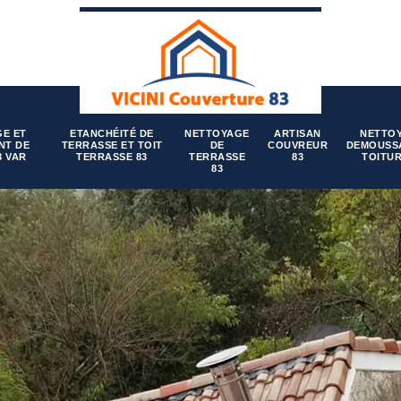
E ET
ETANCHÉITÉ DE
NETTOYAGE
ARTISAN
NETTO
NT DE
TERRASSE ET TOIT
DE
COUVREUR
DEMOUSS
3 VAR
TERRASSE 83
TERRASSE
83
TOITUR
83