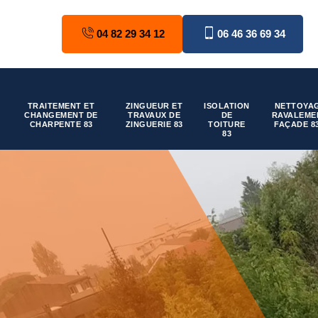
04 82 29 34 12
06 46 36 69 34
TRAITEMENT ET
ZINGUEUR ET
ISOLATION
NETTOYAG
CHANGEMENT DE
TRAVAUX DE
DE
RAVALEME
CHARPENTE 83
ZINGUERIE 83
TOITURE
FAÇADE 8
83