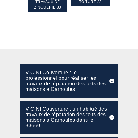
GEMENT DE
TRAVAUX DE
TOITURE 83
RAVALEME
PENTE 83
ZINGUERIE 83
FAÇADE 8
VICINI Couverture : le
professionnel pour réaliser les
travaux de réparation des toits des
maisons à Carnoules
VICINI Couverture : un habitué des
travaux de réparation des toits des
maisons à Carnoules dans le
83660