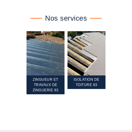
Nos services
TEMENT ET
ZINGUEUR ET
ISOLATION DE
NETTOYA
GEMENT DE
TRAVAUX DE
TOITURE 83
RAVALEME
PENTE 83
ZINGUERIE 83
FAÇADE 8