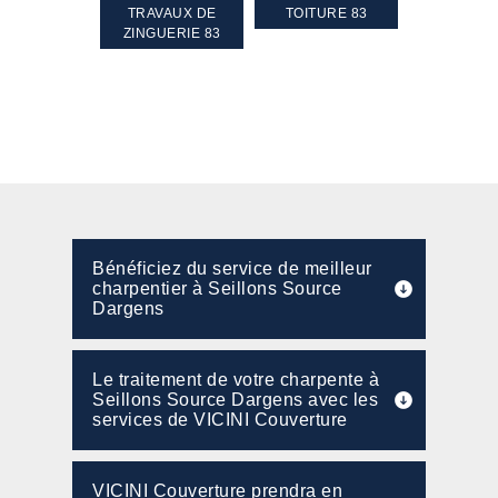
GEMENT DE
TRAVAUX DE
TOITURE 83
RAVALEME
PENTE 83
ZINGUERIE 83
FAÇADE 8
Bénéficiez du service de meilleur
charpentier à Seillons Source
Dargens
Le traitement de votre charpente à
Seillons Source Dargens avec les
services de VICINI Couverture
VICINI Couverture prendra en