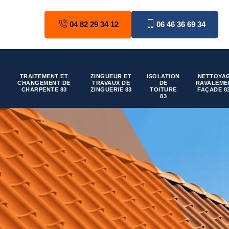
04 82 29 34 12
06 46 36 69 34
TRAITEMENT ET
ZINGUEUR ET
ISOLATION
NETTOYAG
CHANGEMENT DE
TRAVAUX DE
DE
RAVALEME
CHARPENTE 83
ZINGUERIE 83
TOITURE
FAÇADE 8
83