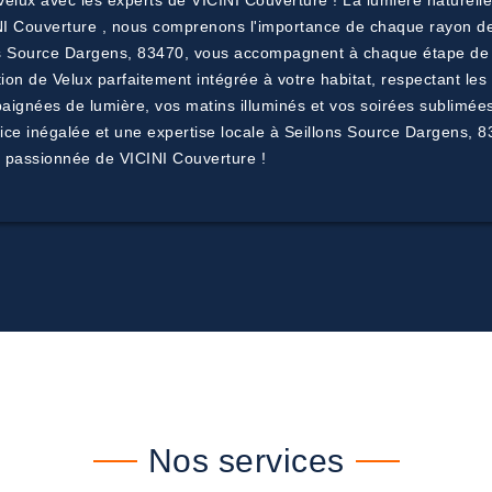
s Velux avec les experts de VICINI Couverture ! La lumière naturel
CINI Couverture , nous comprenons l'importance de chaque rayon d
ns Source Dargens, 83470, vous accompagnent à chaque étape de vo
on de Velux parfaitement intégrée à votre habitat, respectant les 
ignées de lumière, vos matins illuminés et vos soirées sublimées
vice inégalée et une expertise locale à Seillons Source Dargens,
pe passionnée de VICINI Couverture !
Nos services