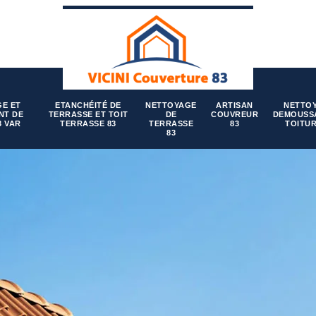
E ET
ETANCHÉITÉ DE
NETTOYAGE
ARTISAN
NETTO
NT DE
TERRASSE ET TOIT
DE
COUVREUR
DEMOUSS
3 VAR
TERRASSE 83
TERRASSE
83
TOITUR
83