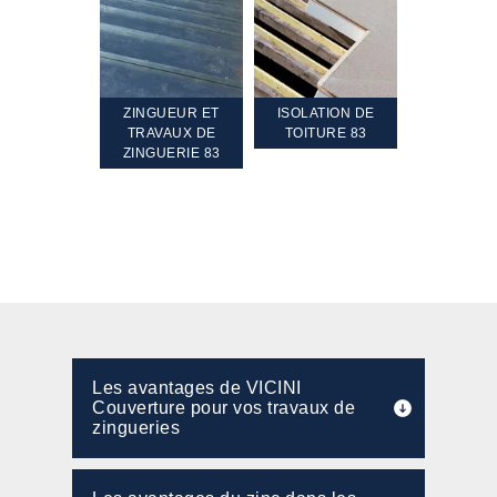
TEMENT ET
ZINGUEUR ET
ISOLATION DE
NETTOYA
GEMENT DE
TRAVAUX DE
TOITURE 83
RAVALEME
PENTE 83
ZINGUERIE 83
FAÇADE 8
Les avantages de VICINI
Couverture pour vos travaux de
zingueries