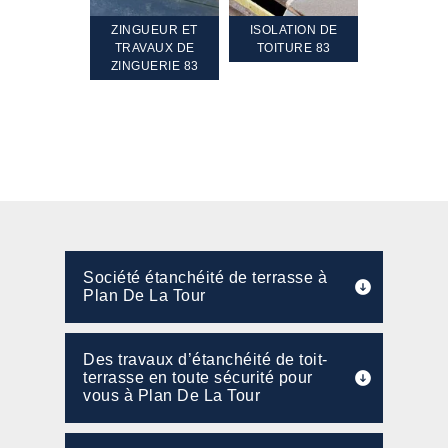
TEMENT ET
ZINGUEUR ET
ISOLATION DE
NETTOYA
GEMENT DE
TRAVAUX DE
TOITURE 83
RAVALEME
PENTE 83
ZINGUERIE 83
FAÇADE 8
Société étanchéité de terrasse à
Plan De La Tour
Des travaux d’étanchéité de toit-
terrasse en toute sécurité pour
vous à Plan De La Tour