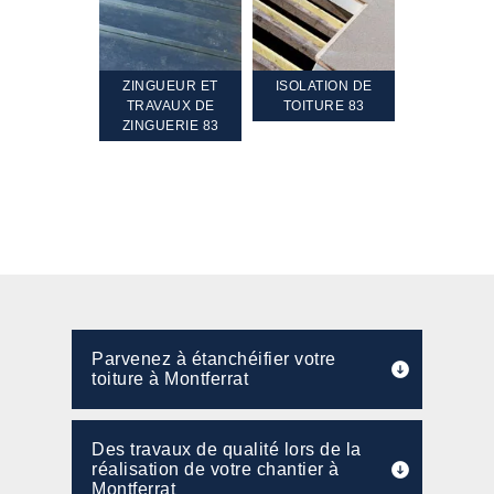
TEMENT ET
ZINGUEUR ET
ISOLATION DE
NETTOYA
GEMENT DE
TRAVAUX DE
TOITURE 83
RAVALEME
PENTE 83
ZINGUERIE 83
FAÇADE 8
Parvenez à étanchéifier votre
toiture à Montferrat
Des travaux de qualité lors de la
réalisation de votre chantier à
Montferrat