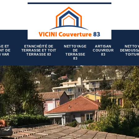
E ET
ETANCHÉITÉ DE
NETTOYAGE
ARTISAN
NETTO
NT DE
TERRASSE ET TOIT
DE
COUVREUR
DEMOUSS
3 VAR
TERRASSE 83
TERRASSE
83
TOITUR
83