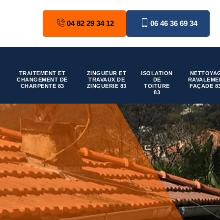
04 82 29 34 12
06 46 36 69 34
TRAITEMENT ET
ZINGUEUR ET
ISOLATION
NETTOYAG
CHANGEMENT DE
TRAVAUX DE
DE
RAVALEME
CHARPENTE 83
ZINGUERIE 83
TOITURE
FAÇADE 8
83