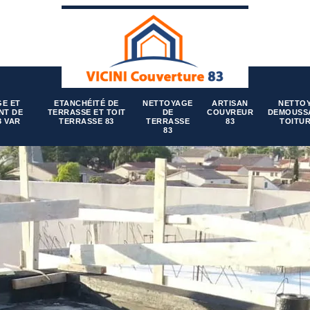
E ET
ETANCHÉITÉ DE
NETTOYAGE
ARTISAN
NETTO
NT DE
TERRASSE ET TOIT
DE
COUVREUR
DEMOUSS
3 VAR
TERRASSE 83
TERRASSE
83
TOITUR
83