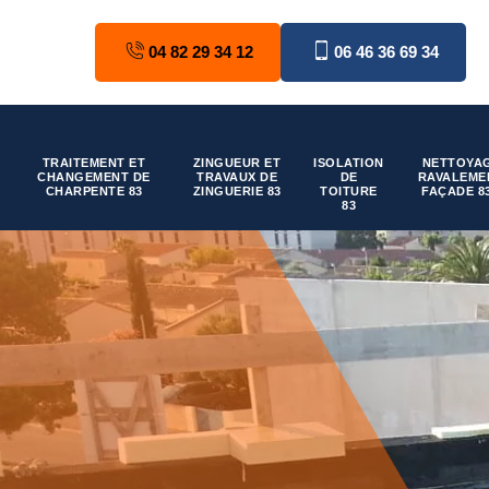
04 82 29 34 12
06 46 36 69 34
TRAITEMENT ET
ZINGUEUR ET
ISOLATION
NETTOYAG
CHANGEMENT DE
TRAVAUX DE
DE
RAVALEME
CHARPENTE 83
ZINGUERIE 83
TOITURE
FAÇADE 8
83