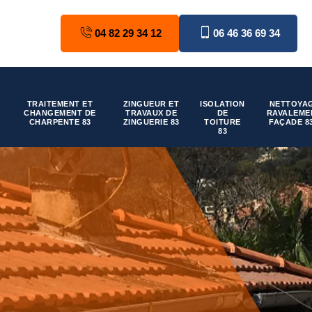
04 82 29 34 12
06 46 36 69 34
TRAITEMENT ET
ZINGUEUR ET
ISOLATION
NETTOYAG
CHANGEMENT DE
TRAVAUX DE
DE
RAVALEME
CHARPENTE 83
ZINGUERIE 83
TOITURE
FAÇADE 8
83