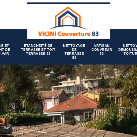
E ET
ETANCHÉITÉ DE
NETTOYAGE
ARTISAN
NETTO
NT DE
TERRASSE ET TOIT
DE
COUVREUR
DEMOUSS
3 VAR
TERRASSE 83
TERRASSE
83
TOITUR
83