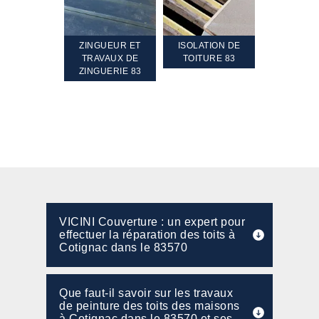
TEMENT ET
ZINGUEUR ET
ISOLATION DE
NETTOYA
GEMENT DE
TRAVAUX DE
TOITURE 83
RAVALEME
PENTE 83
ZINGUERIE 83
FAÇADE 8
VICINI Couverture : un expert pour
effectuer la réparation des toits à
Cotignac dans le 83570
Que faut-il savoir sur les travaux
de peinture des toits des maisons
à Cotignac dans le 83570 et ses